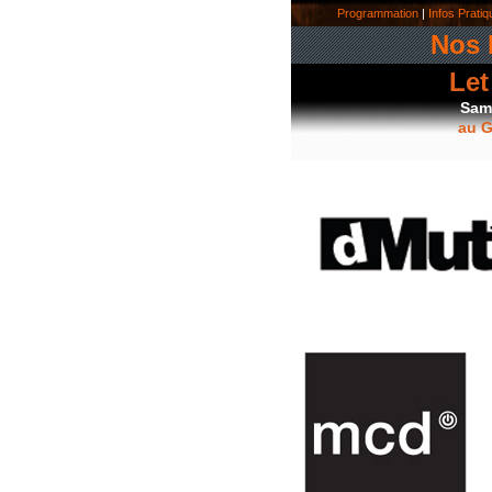
Programmation
|
Infos Prati
Nos 
Let
Sam
au G